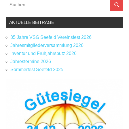
Suchen
Schlagwörter:
Suchen
Neues
nach:
Bauhof
Seefeld
,
AKTUELLE BEITRÄGE
Dankesagen
,
Frank
35 Jahre VSG Seefeld Vereinsfest 2026
Kulicke
,
Jahresmitgliederversammlung 2026
Hinweistafeln
,
Inventur und Frühjahrsputz 2026
Meytecc
Jahrestermine 2026
GmbH
,
Sommerfest Seefeld 2025
VSG
Seefeld