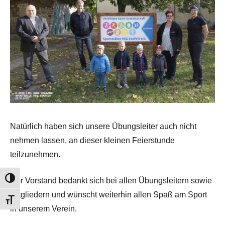
Natürlich haben sich unsere Übungsleiter auch nicht
nehmen lassen, an dieser kleinen Feierstunde
teilzunehmen.
Umschalten auf hohe Kontraste
Der Vorstand bedankt sich bei allen Übungsleitern sowie
Mitgliedern und wünscht weiterhin allen Spaß am Sport
Schrift vergrößern
in unserem Verein.