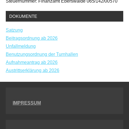
Steuernummer: Finanzamt Eberswalde 065/142/00570
DOKUMENTE
Satzung
Beitragsordnung ab 2026
Unfallmeldung
Benutzungsordnung der Turnhallen
Aufnahmeantrag ab 2026
Austrittserklärung ab 2026
IMPRESSUM