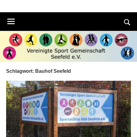
Zum
Inhalt
springen
Such
öffn
Schlagwort:
Bauhof Seefeld