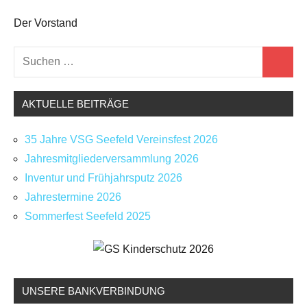
Der Vorstand
Suchen
Schlagwörter:
Suchen
Neues
nach:
Jahrestermine
2024
,
AKTUELLE BEITRÄGE
Sport
Seefeld
,
35 Jahre VSG Seefeld Vereinsfest 2026
VSG
Jahresmitgliederversammlung 2026
Seefeld
Inventur und Frühjahrsputz 2026
Jahrestermine 2026
Sommerfest Seefeld 2025
UNSERE BANKVERBINDUNG