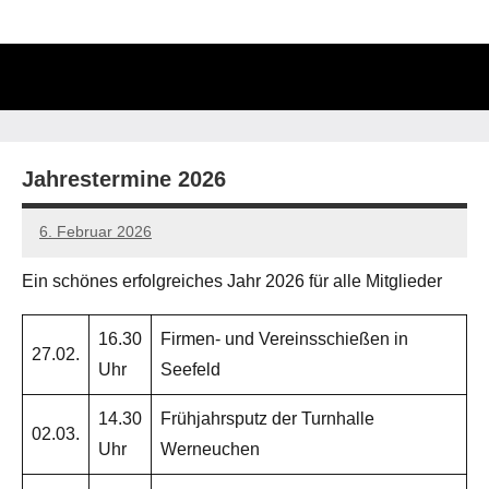
Zum
Inhalt
springen
Such
öffn
Jahrestermine 2026
6. Februar 2026
Viola
W
Ein schönes erfolgreiches Jahr 2026 für alle Mitglieder
16.30
Firmen- und Vereinsschießen in
27.02.
Uhr
Seefeld
14.30
Frühjahrsputz der Turnhalle
02.03.
Uhr
Werneuchen