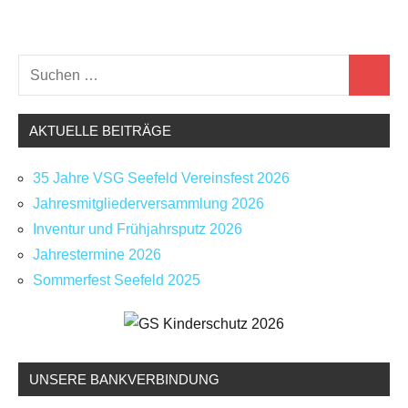
Suchen
Schlagwörter:
Neues
Suchen
2025
,
nach:
Kinderfest
,
AKTUELLE BEITRÄGE
Sport
Seefeld
,
VSG
35 Jahre VSG Seefeld Vereinsfest 2026
Seefeld
Jahresmitgliederversammlung 2026
Inventur und Frühjahrsputz 2026
Jahrestermine 2026
Sommerfest Seefeld 2025
UNSERE BANKVERBINDUNG